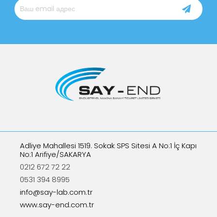
Adliye Mahallesi 1519. Sokak SPS Sitesi A No:1 İç Kapı
No:1 Arifiye/SAKARYA
0212 672 72 22
0531 394 8995
info@say-lab.com.tr
www.say-end.com.tr