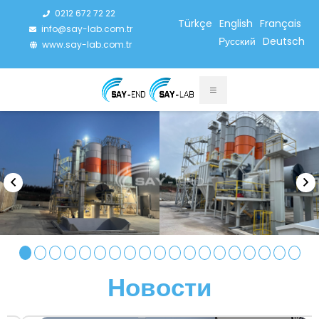
0212 672 72 22
Türkçe
English
Français
info@say-lab.com.tr
Русский
Deutsch
www.say-lab.com.tr
Новости